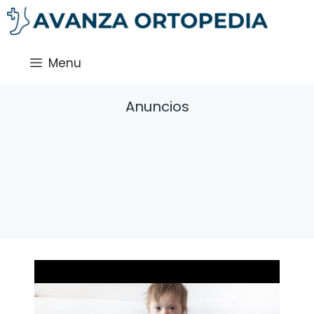
Saltar
al
contenido
Menu
Anuncios