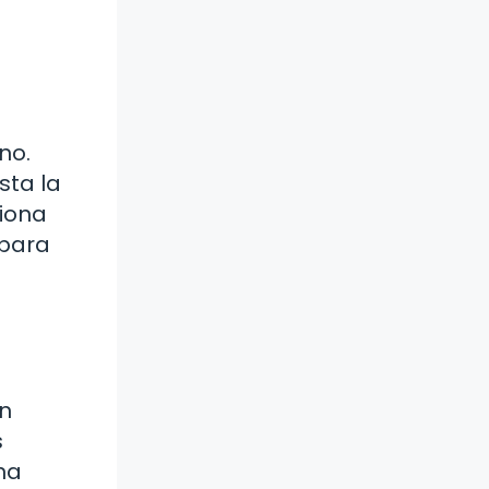
no.
sta la
ciona
 para
en
s
na