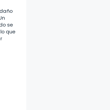
 daño
Un
do se
 lo que
r