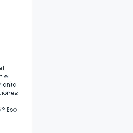
el
n el
miento
ciones
a? Eso