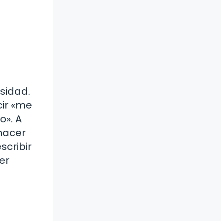
sidad.
cir «me
o». A
hacer
cribir
er