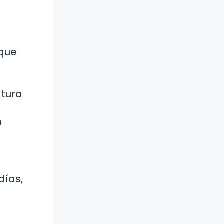
 que
atura
a
días,