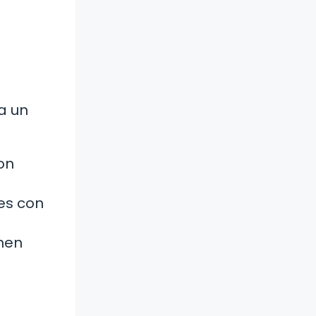
a un
on
es con
nen