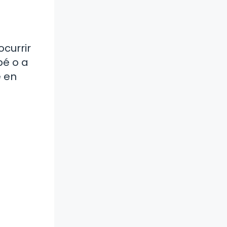
currir
bé o a
e en