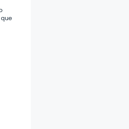
o
 que