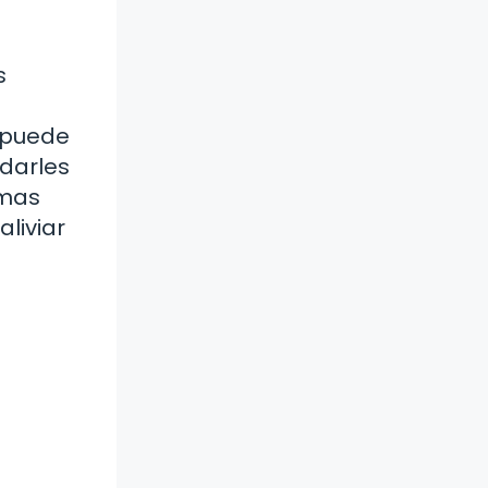
s
 puede
darles
omas
liviar