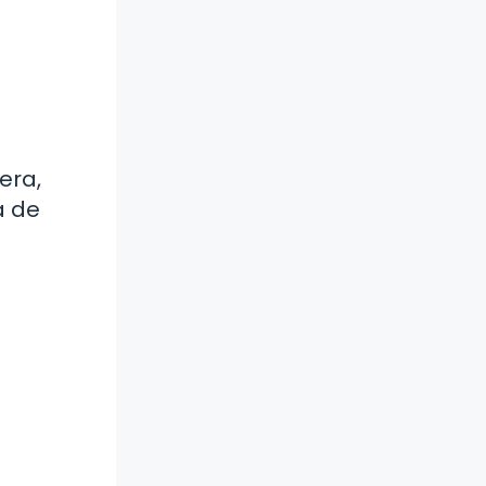
era,
a de