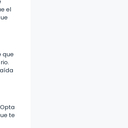
é
e el
que
e que
rio.
caída
. Opta
ue te