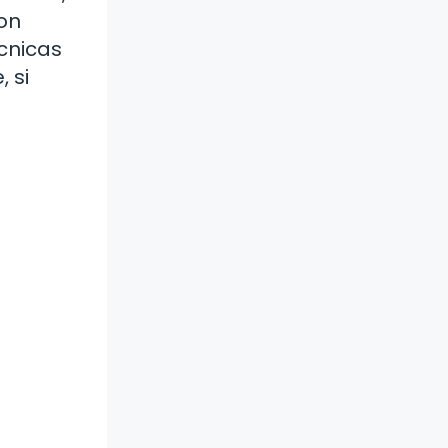
con
écnicas
 si