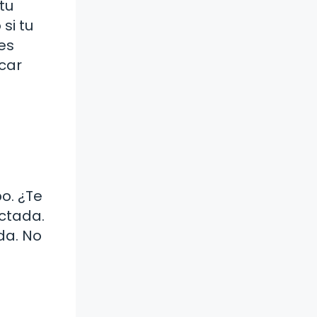
tu
si tu
es
ocar
o. ¿Te
ectada.
da. No