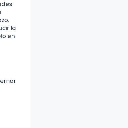
uedes
a
azo.
cir la
elo en
ternar