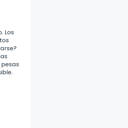
. Los
tos
rarse?
tas
e pesas
ible.