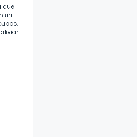
a que
n un
cupes,
aliviar