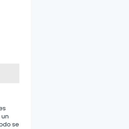
es
 un
codo se