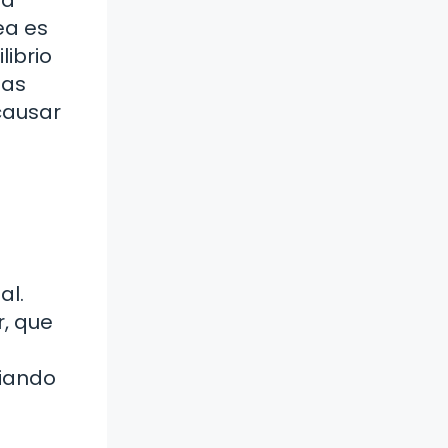
 a
ea es
librio
ías
causar
al.
r, que
diando