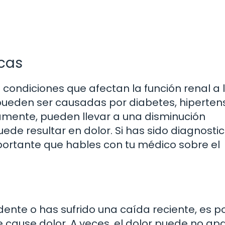
cas
condiciones que afectan la función renal a 
ueden ser causadas por diabetes, hipertens
damente, pueden llevar a una disminución
 puede resultar en dolor. Si has sido diagnost
portante que hables con tu médico sobre el
dente o has sufrido una caída reciente, es p
e cause dolor. A veces, el dolor puede no ap