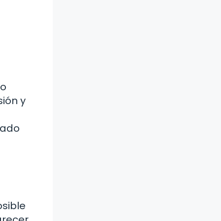
lo
ión y
icado
osible
arecer