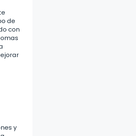
te
po de
ndo con
ntomas
a
ejorar
ones y