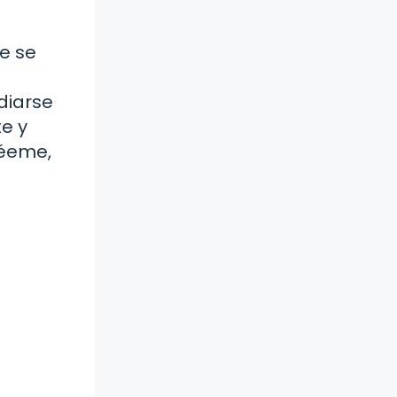
e se
diarse
te y
réeme,