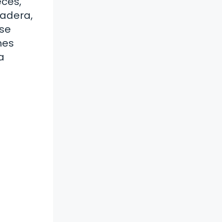
eces,
cadera,
 se
nes
a