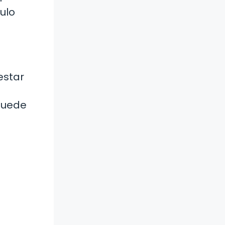
ulo
estar
 puede