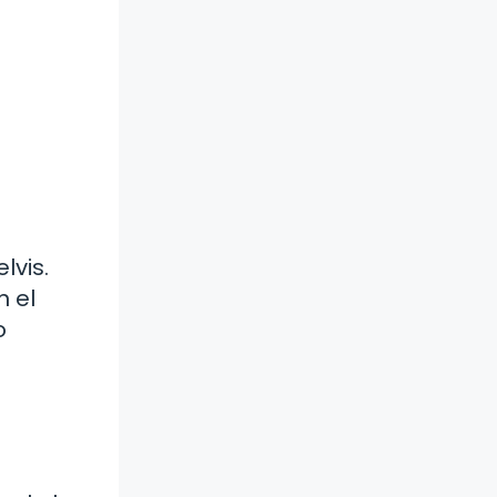
lvis.
n el
o