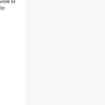
vale la
la