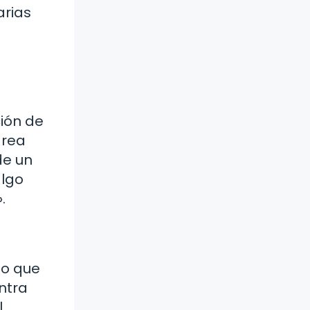
arias
ción de
área
de un
algo
.
lo que
ntra
l