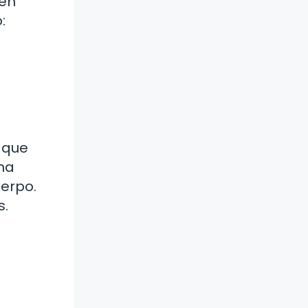
den
:
 que
ona
uerpo.
s.