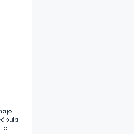
bajo
cápula
 la