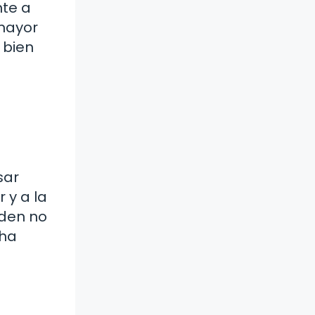
nte a
mayor
 bien
sar
 y a la
eden no
 ha