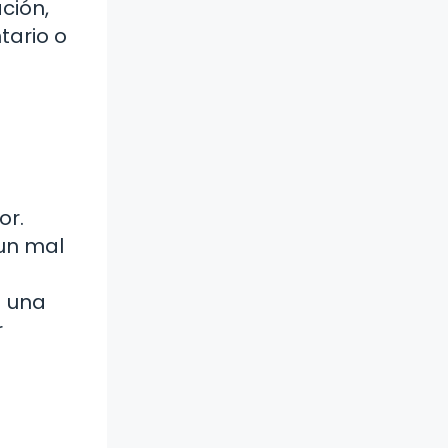
ción,
tario o
or.
 un mal
a una
r