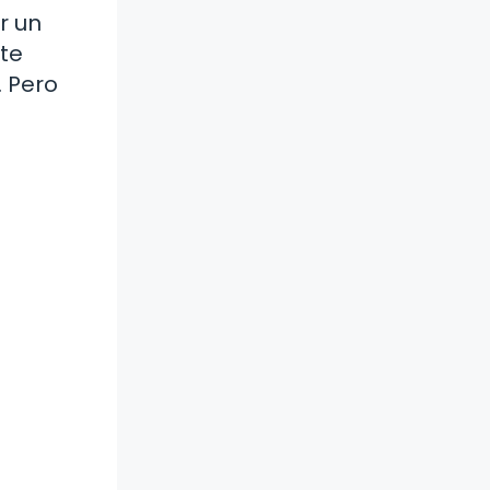
r un
ste
. Pero