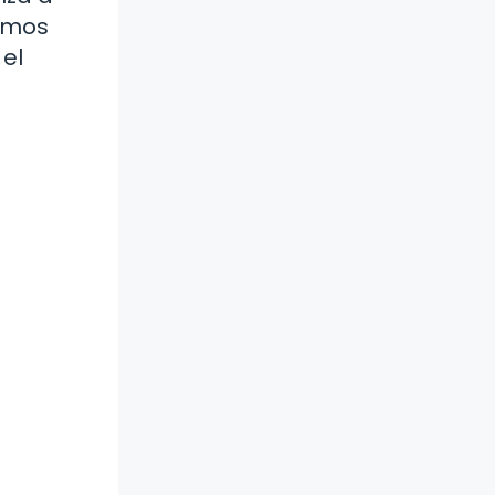
timos
 el