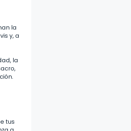
man la
is y, a
dad, la
sacro,
ción.
e tus
nza a