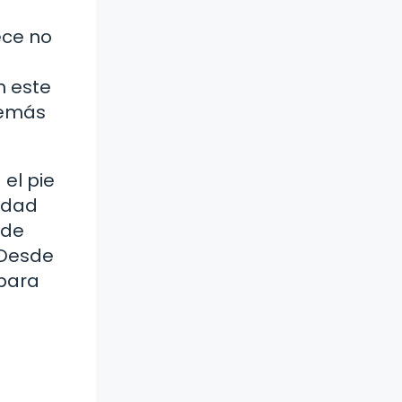
ece no
n este
demás
el pie
idad
ede
 Desde
 para