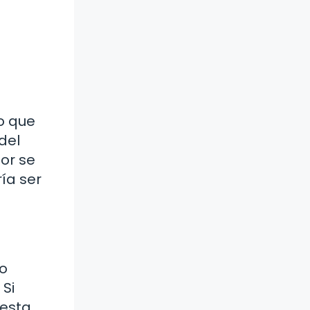
do que
del
lor se
ría ser
to
 Si
 esta