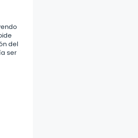
uyendo
toide
ón del
ía ser