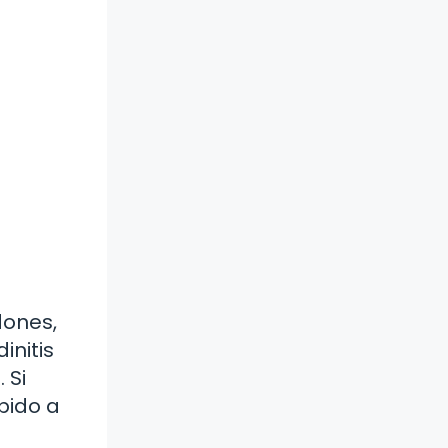
dones,
initis
 Si
bido a