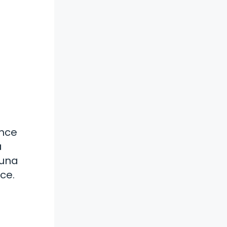
ince
a
guna
ce.