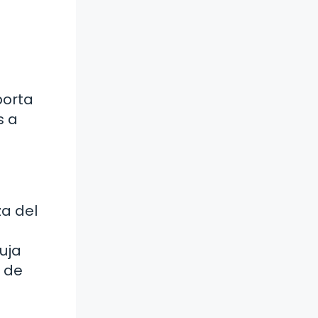
porta
s a
za del
uja
s de