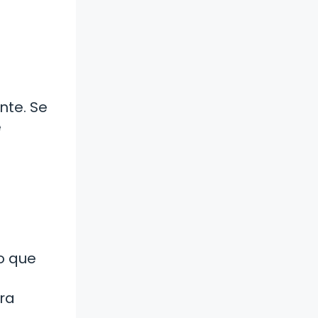
nte. Se
e
do que
era