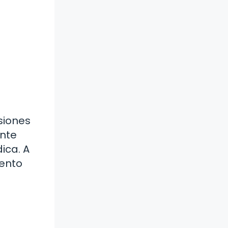
siones
ante
ica. A
iento