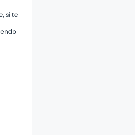
 si te
e
diendo