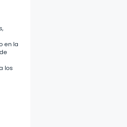
s,
o en la
sde
a los