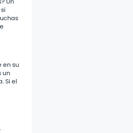
s? Un
si
 muchas
de
 en su
s un
 Si el
…