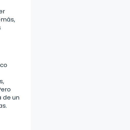
er
emás,
s
ico
s,
Pero
a de un
as.