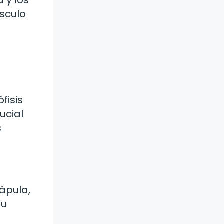
 y los
úsculo
fisis
ucial
s
ápula,
su