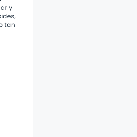
ar y
oides,
o tan