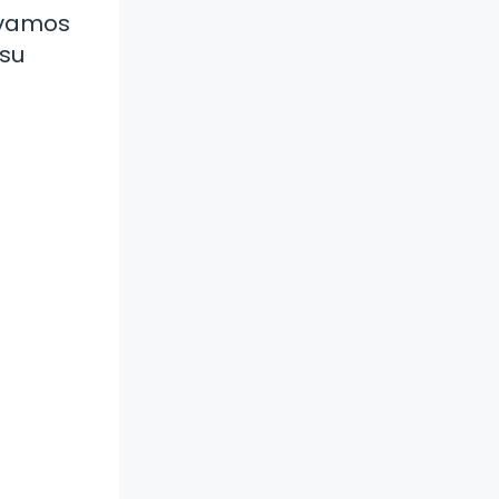
, vamos
 su