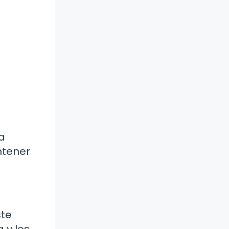
a
ntener
ste