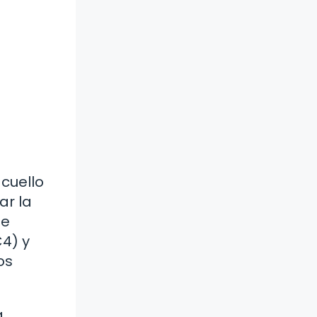
 cuello
ar la
se
C4) y
os
a