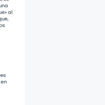
 una
ue» al
que,
os
res
 en