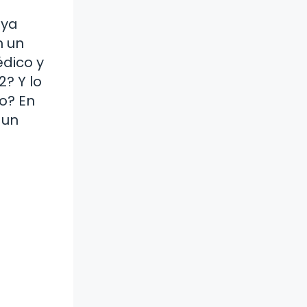
 ya
n un
édico y
2? Y lo
o? En
 un