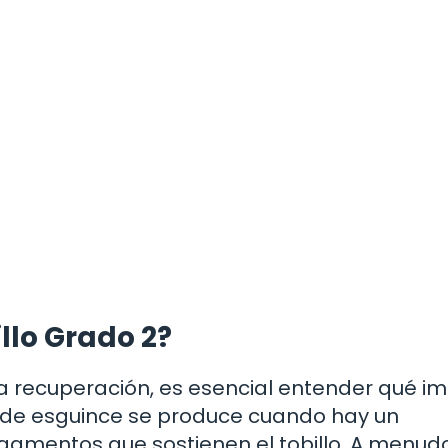
llo Grado 2?
la recuperación, es esencial entender qué im
po de esguince se produce cuando hay un
igamentos que sostienen el tobillo. A menudo