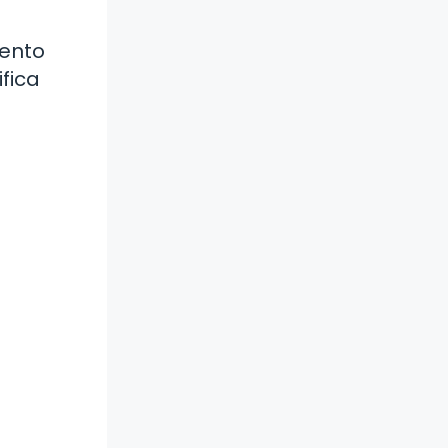
iento
fica