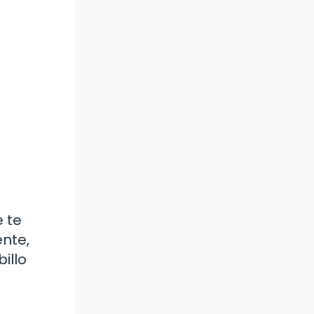
e te
ente,
illo