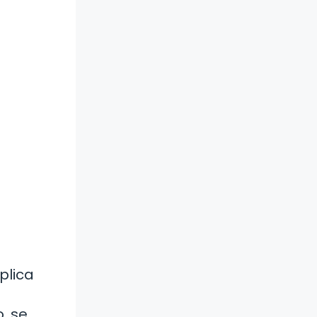
plica
, se