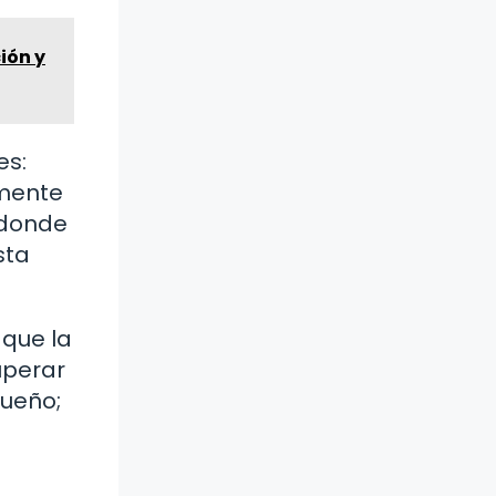
ión y
es:
amente
s donde
sta
 que la
uperar
sueño;