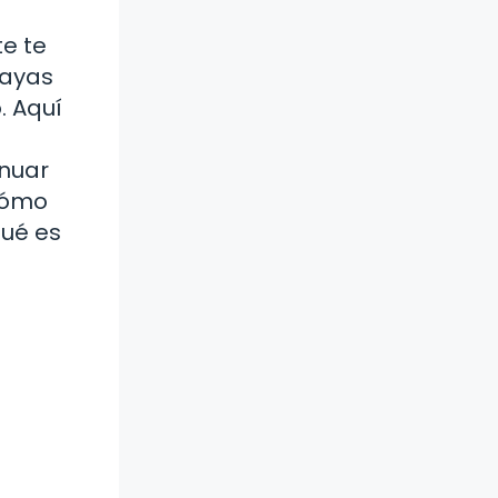
e te
hayas
. Aquí
inuar
 cómo
qué es