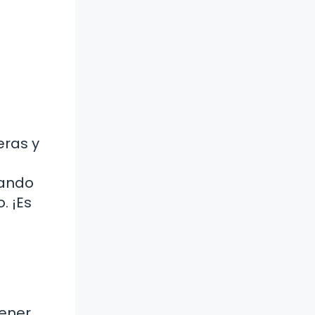
eras y
tando
. ¡Es
tener