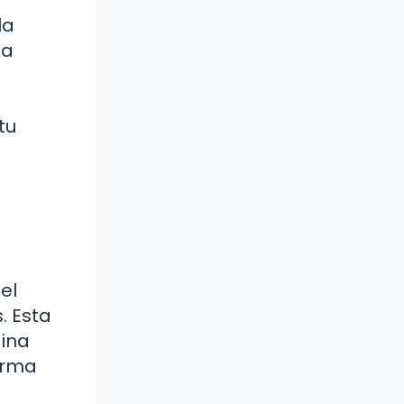
la
la
tu
el
. Esta
gina
orma