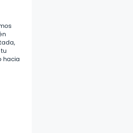
amos
én
tada,
 tu
o hacia