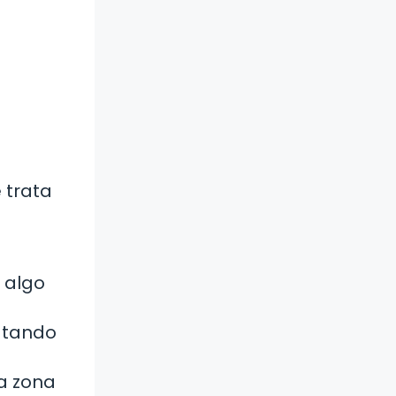
 trata
 algo
ratando
la zona