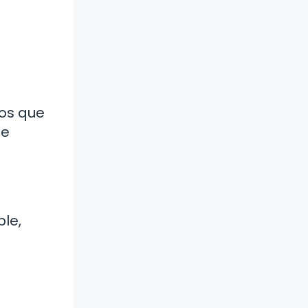
sos que
ue
ble,