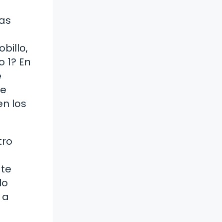
ras
billo,
o 1? En
e
de
en los
tro
 te
lo
 a