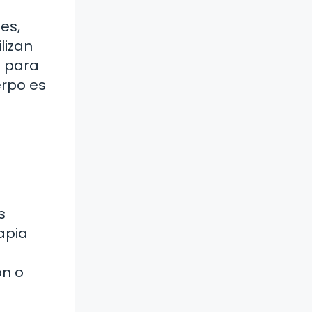
es,
lizan
s para
erpo es
e
s
apia
on o