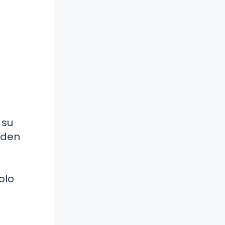
 su
eden
olo