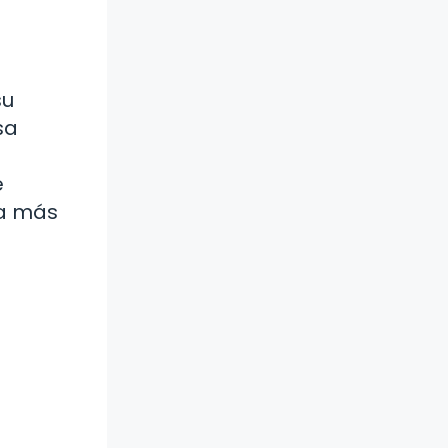
su
sa
e
ra más