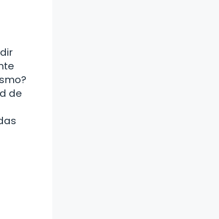
dir
nte
mismo?
ad de
edas