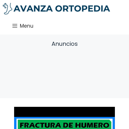
Saltar
al
contenido
Menu
Anuncios