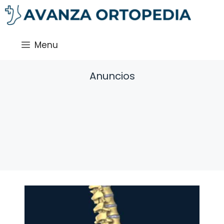
Saltar
al
contenido
Menu
Anuncios