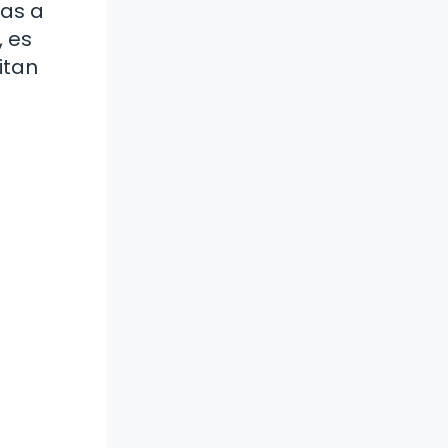
das a
, es
itan