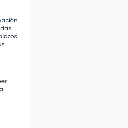
vación
edas
plazos
us
ber
la