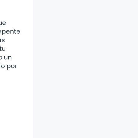
ue
repente
as
tu
o un
do por