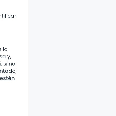
ificar
 la
sa y,
 si no
ntado,
 estén