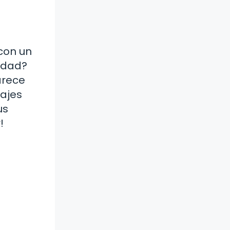
 con un
rdad?
arece
sajes
us
!