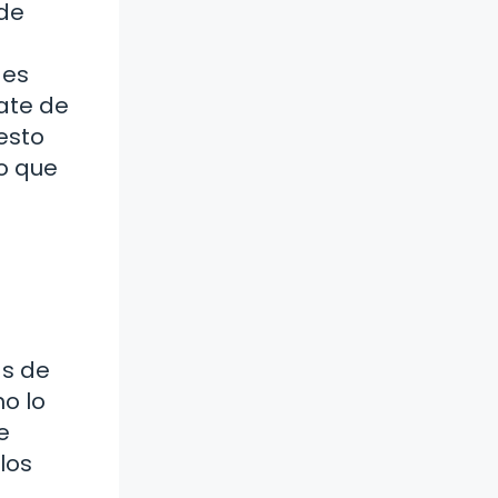
 de
des
ate de
esto
lo que
as de
o lo
e
los