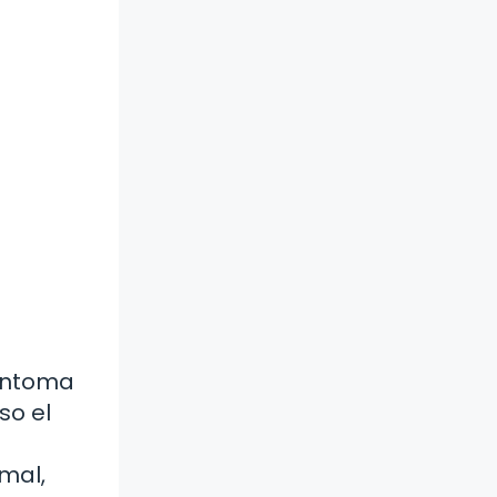
síntoma
so el
mal,