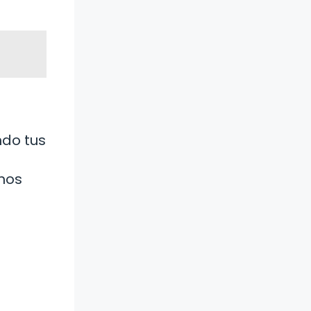
s
ndo tus
 nos