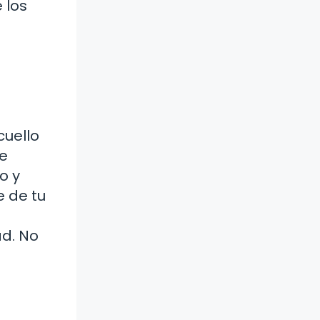
 los
cuello
de
o y
e de tu
ad. No