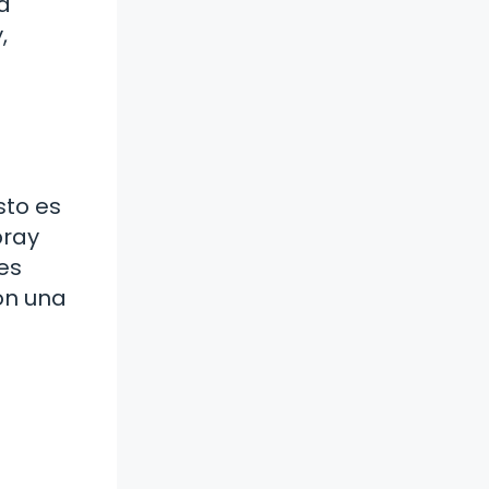
a
,
sto es
pray
es
con una