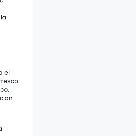
to
la
a el
fresco
co.
ción.
a