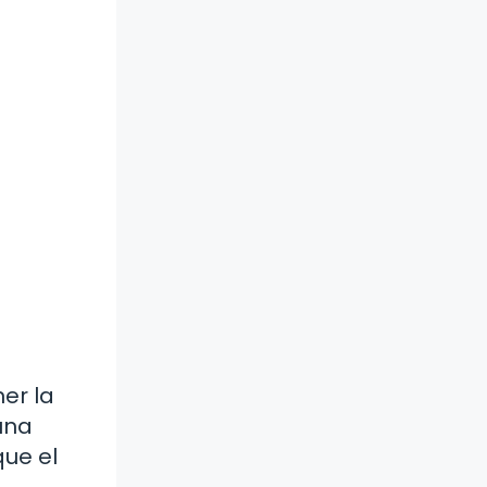
er la
 una
que el