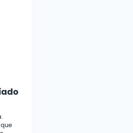
siado
.
 que