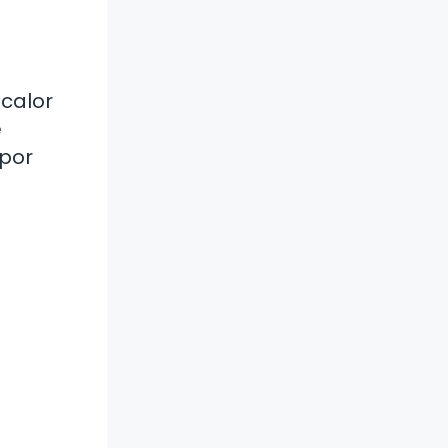
 calor
e
 por