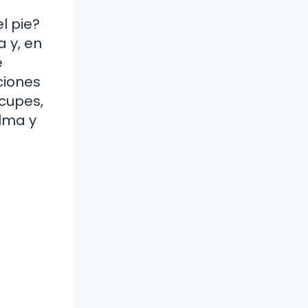
l pie?
 y, en
e
ciones
ocupes,
alma y