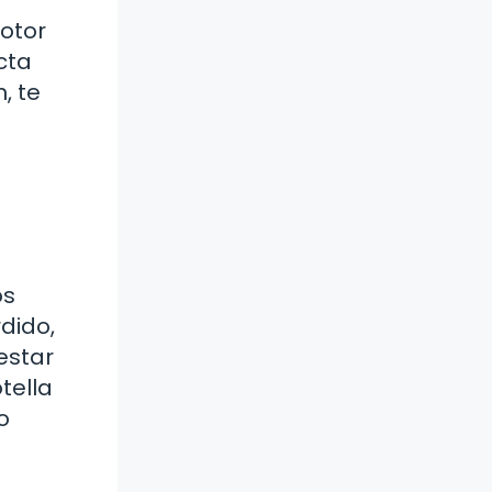
otor
cta
, te
os
rdido,
estar
tella
o