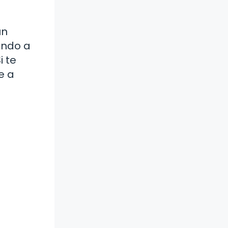
un
ando a
i te
e a