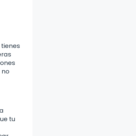
 tienes
eras
iones
 no
la
ue tu
car