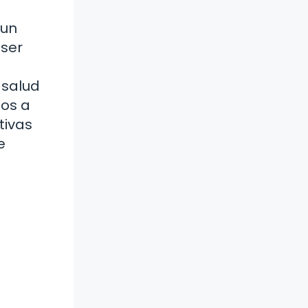
 un
 ser
 salud
mos a
tivas
e