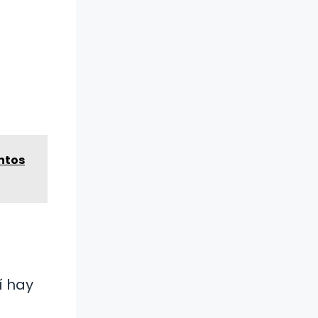
ntos
í hay