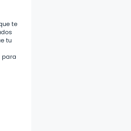
que te
udos
e tu
s para