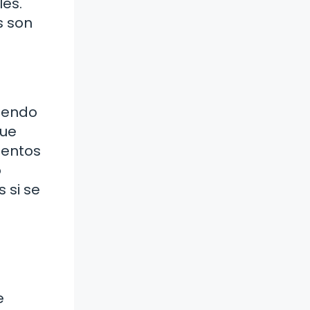
les.
s son
ciendo
que
mentos
o
 si se
e