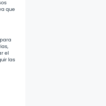
sos
 ya que
 para
ias,
r el
uir las