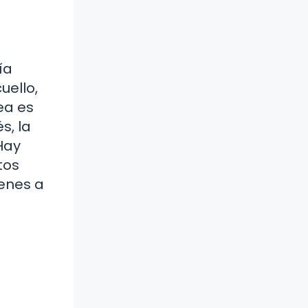
ía
uello,
ea es
s, la
Hay
tos
ienes a