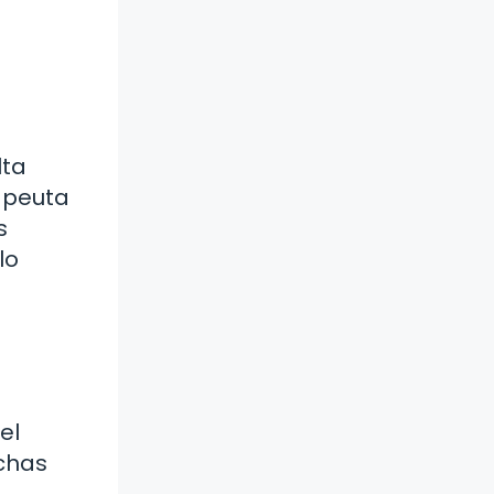
lta
apeuta
s
lo
el
uchas