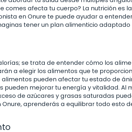
mite abordar tu salud desde múltiples ángulos
 comes afecta tu cuerpo? La nutrición es l
cionista en Onure te puede ayudar a entende
imaginas tener un plan alimenticio adaptado 
calorías; se trata de entender cómo los alim
rán a elegir los alimentos que te proporcio
os alimentos pueden afectar tu estado de án
as pueden mejorar tu energía y vitalidad. Al
 exceso de azúcares y grasas saturadas pue
n Onure, aprenderás a equilibrar todo esto d
nto