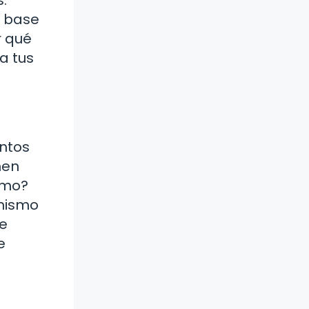
.
a base
r qué
a tus
entos
nen
imo?
 mismo
de
e