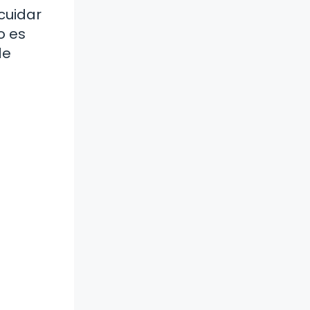
cuidar
o es
de