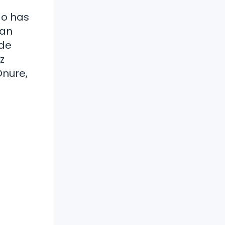
 o has
jan
 de
z
Onure,