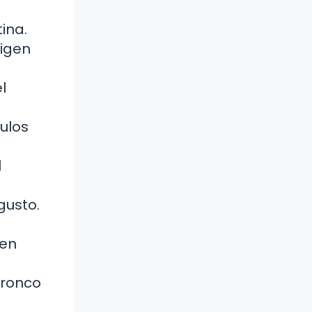
ina.
rigen
l
ulos
l
gusto.
gen
tronco