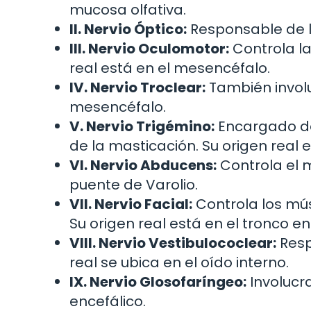
mucosa olfativa.
II. Nervio Óptico:
Responsable de la 
III. Nervio Oculomotor:
Controla la
real está en el mesencéfalo.
IV. Nervio Troclear:
También involu
mesencéfalo.
V. Nervio Trigémino:
Encargado de 
de la masticación. Su origen real e
VI. Nervio Abducens:
Controla el m
puente de Varolio.
VII. Nervio Facial:
Controla los músc
Su origen real está en el tronco en
VIII. Nervio Vestibulococlear:
Respo
real se ubica en el oído interno.
IX. Nervio Glosofaríngeo:
Involucra
encefálico.