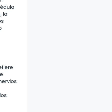
l
médula
, la
os
o
efiere
se
nervios
los