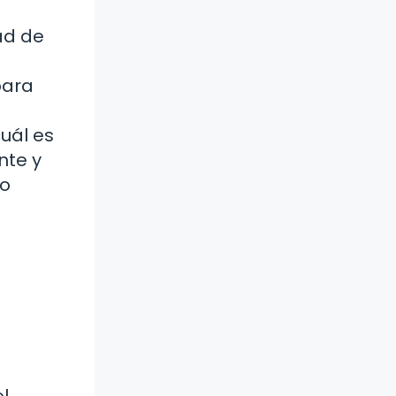
ad de
para
uál es
nte y
mo