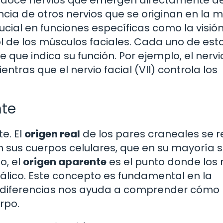
e doce nervios que emergen directamente de
encia de otros nervios que se originan en la 
ucial en funciones específicas como la visión
trol de los músculos faciales. Cada uno de est
que indica su función. Por ejemplo, el nervi
ientras que el nervio facial (VII) controla los
nte
e. El
origen real
de los pares craneales se r
 sus cuerpos celulares, que en su mayoría 
o, el
origen aparente
es el punto donde los 
álico. Este concepto es fundamental en la
 diferencias nos ayuda a comprender cómo 
rpo.