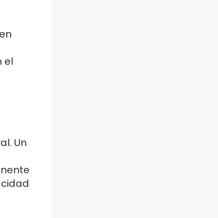
gen
 el
al. Un
anente
acidad