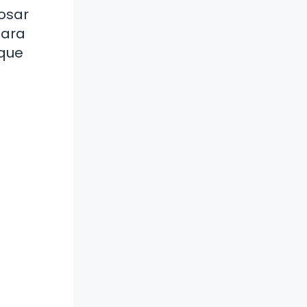
losar
para
 que