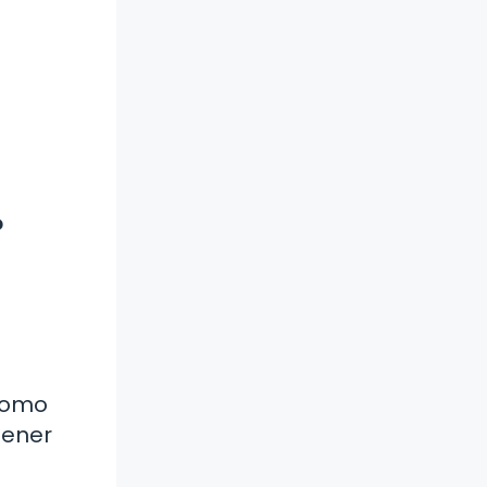
?
 como
tener