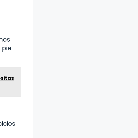
mos
 pie
esitas
icios