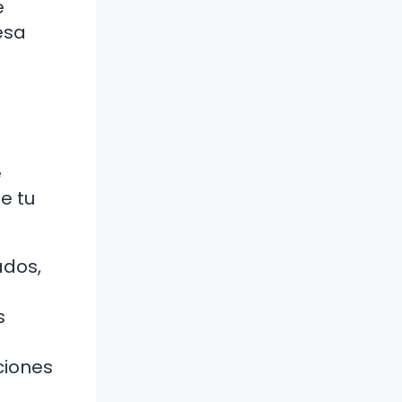
e
esa
e
e tu
ados,
s
ciones