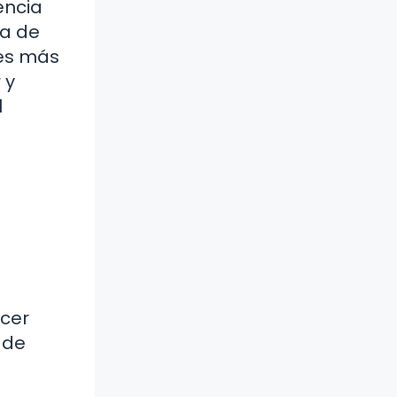
encia
ea de
nes más
 y
l
ecer
 de