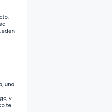
cto.
pea
pueden
a, una
go, y
po te