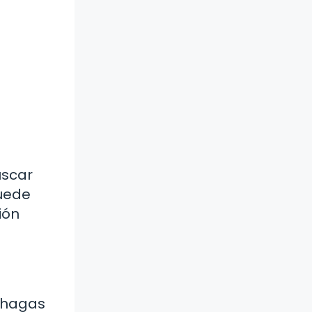
uscar
puede
ión
e hagas