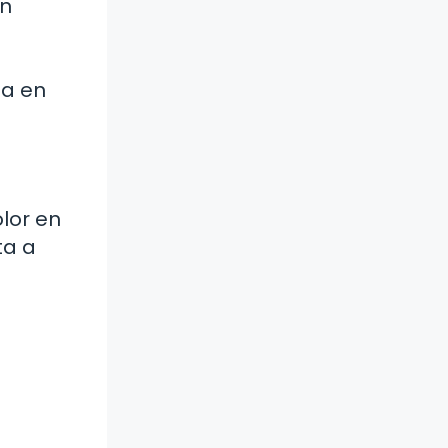
en
ta en
lor en
ta a