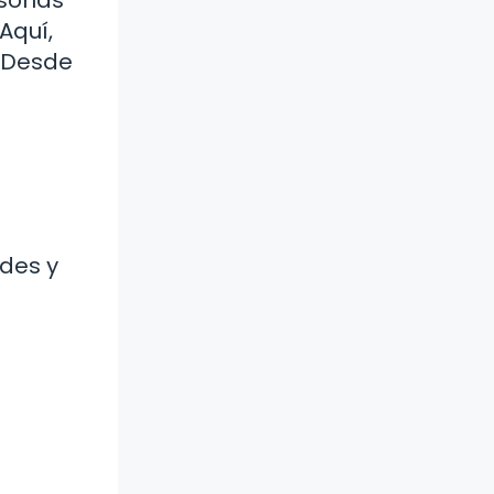
rsonas
Aquí,
. Desde
ades y
a