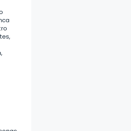
o
anca
tro
tes,
,