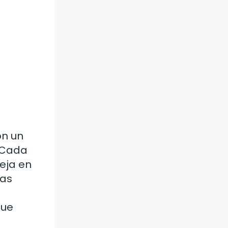
on un
 Cada
eja en
tas
que