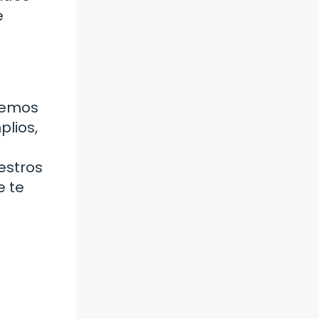
e
 hemos
plios,
estros
e te