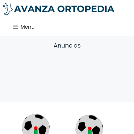
Saltar
al
contenido
Menu
Anuncios