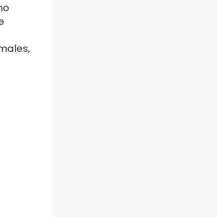
no
e
males,