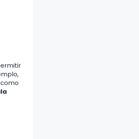
ermitir
jemplo,
n como
la