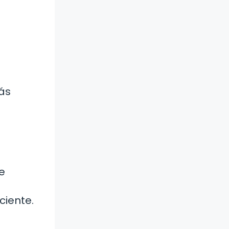
más
e
ciente.