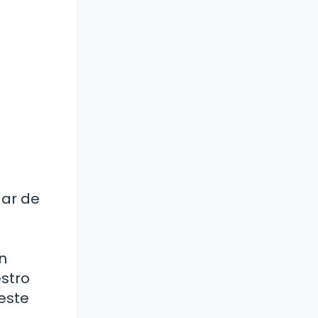
gar de
n
stro
este