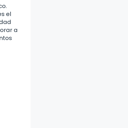
co.
s el
idad
lorar a
entos