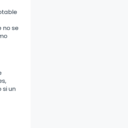
otable
e no se
omo
e
es,
 si un