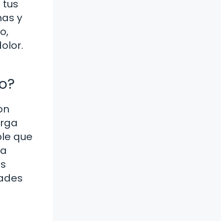
 tus
mas y
o,
olor.
co?
on
arga
ble que
na
es
dades