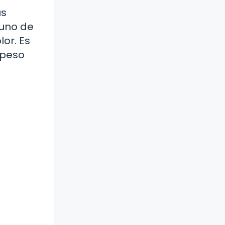
us
 uno de
or. Es
 peso