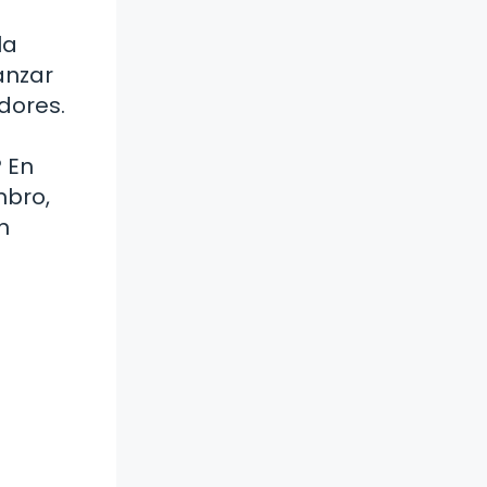
la
anzar
dores.
? En
mbro,
n