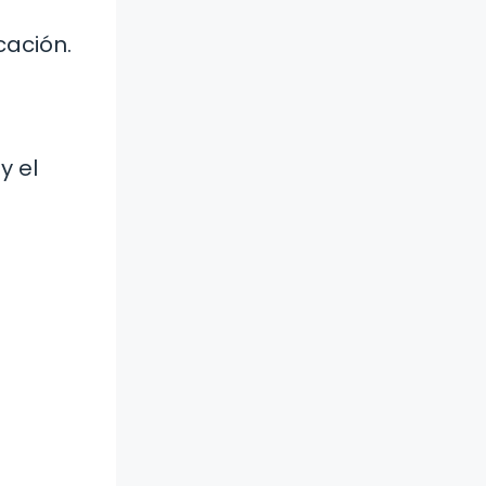
cación.
y el