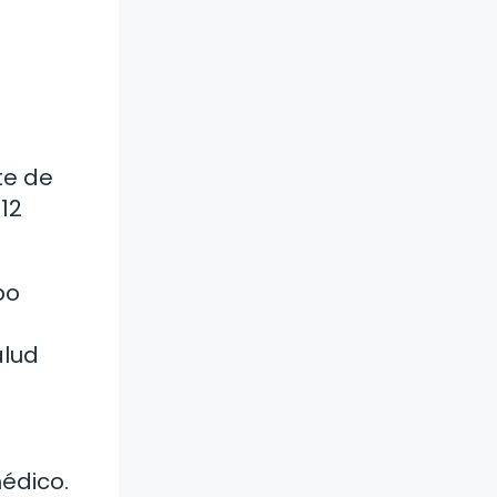
te de
12
po
alud
édico.