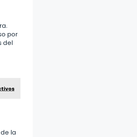
ra.
so por
s del
ctivos
 de la