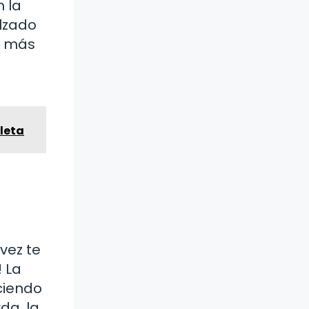
n la
alzado
n más
pleta
vez te
 La
ciendo
da, la