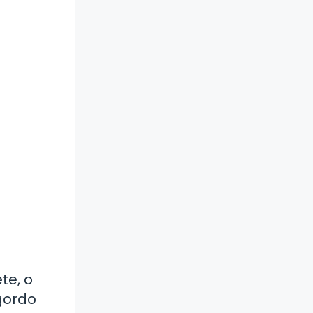
te, o
gordo