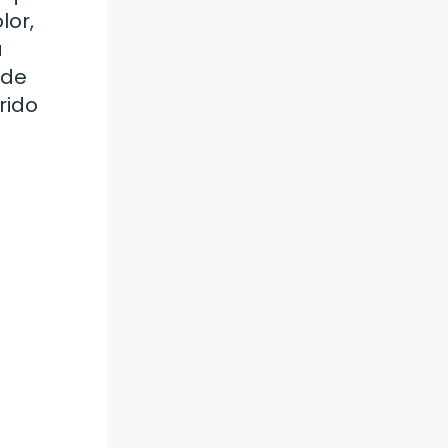
lor,
a
sde
rido