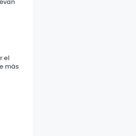
uevan
r el
se más