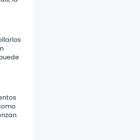
llarlos
ún
 puede
ientos
 como
ienzan