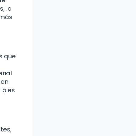
de
, lo
 más
es que
rial
 en
 pies
tes,