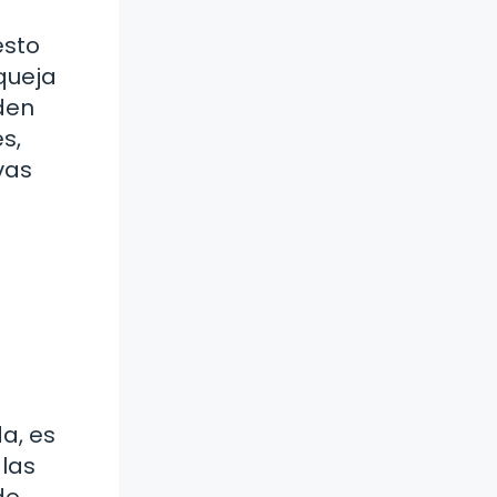
esto
 queja
den
s,
vas
a, es
 las