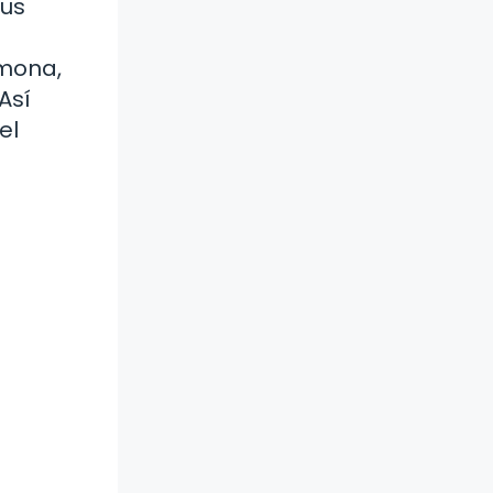
tus
rmona,
Así
el