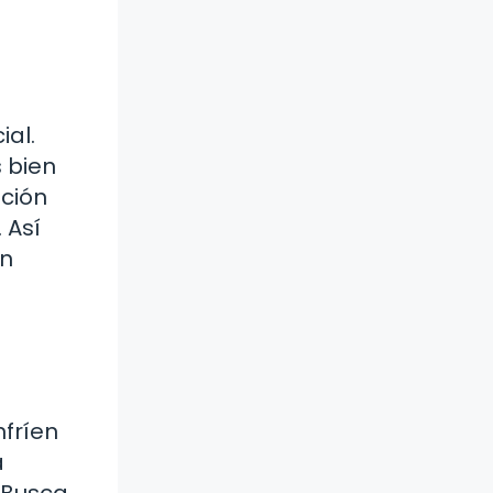
ial.
s bien
ción
 Así
un
nfríen
a
. Busca