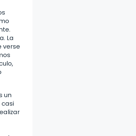
os
omo
nte.
a. La
e verse
emos
culo,
o
s un
 casi
ealizar