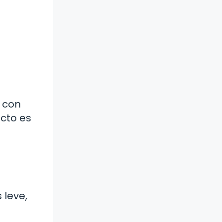
 con
cto es
 leve,