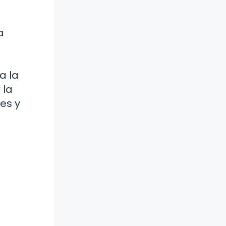
a
a la
 la
es y