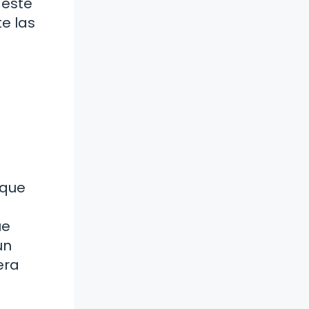
 este
e las
 que
ue
un
era