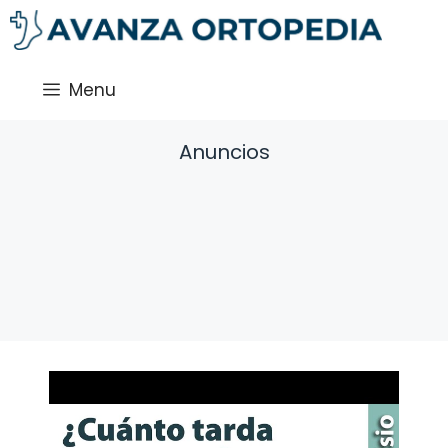
Saltar
al
contenido
Menu
Anuncios